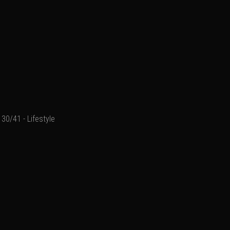
30/41 - Lifestyle
Ajouter un commenta
Email
Nom